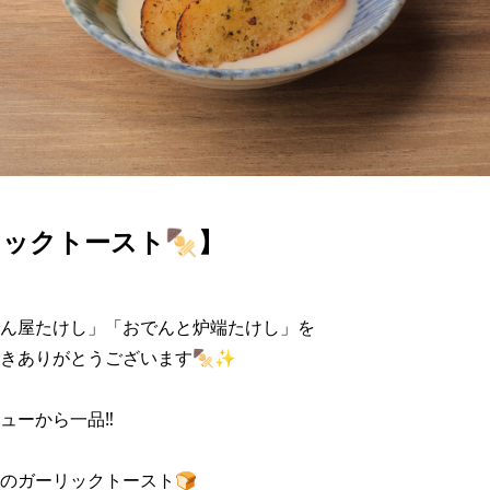
ックトースト🍢】
ん屋たけし」「おでんと炉端たけし」を

きありがとうございます🍢✨

ューから一品‼

のガーリックトースト🍞
