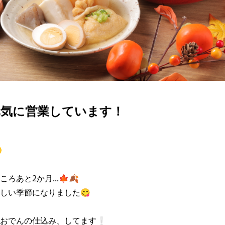
元気に営業しています！


ろあと2か月...🍁🍂

しい季節になりました😋

おでんの仕込み、してます❕
