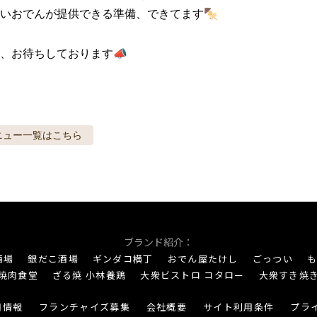
いおでんが提供できる準備、できてます🍢

、お待ちしております📣
ニュー
一覧はこちら
ブランド紹介：
酒場
銀だこ酒場
ギンダコ横丁
おでん屋たけし
ごっつい
も
焼肉食堂
ざる焼 小林養鶏
大衆ビストロ コタロー
大衆すき焼
用情報
フランチャイズ募集
会社概要
サイト利用条件
プラ