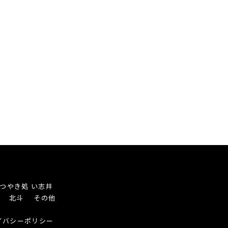
つやき処 い志井
き 北斗
その他
イバシーポリシー