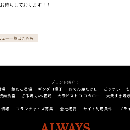
お待ちしております！！
ニュー
一覧はこちら
ブランド紹介：
酒場
銀だこ酒場
ギンダコ横丁
おでん屋たけし
ごっつい
も
焼肉食堂
ざる焼 小林養鶏
大衆ビストロ コタロー
大衆すき焼
用情報
フランチャイズ募集
会社概要
サイト利用条件
プラ