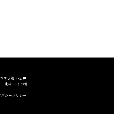
つやき処 い志井
き 北斗
その他
イバシーポリシー