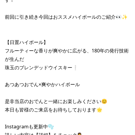
前回に引き続き今回はおススメハイボールのご紹介👀✨

【日置ハイボール】

フルーティーな香りが爽やかに広がる、180年の発行技術
が生んだ

珠玉のブレンデッドウイスキー❕

あつあつおでん×爽やかハイボール

是非当店のおでんと一緒にお楽しみください😊

本日も皆様のご来店をお待ちしております🌟

Instagramも更新中🫧

詳しい内容は【詳細】をチェック💁‍♀️