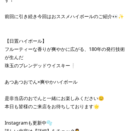
前回に引き続き今回はおススメハイボールのご紹介👀✨

【日置ハイボール】

フルーティーな香りが爽やかに広がる、180年の発行技術
が生んだ

珠玉のブレンデッドウイスキー❕

あつあつおでん×爽やかハイボール

是非当店のおでんと一緒にお楽しみください😊

本日も皆様のご来店をお待ちしております🌟

Instagramも更新中🫧

詳しい内容は【詳細】をチェック💁‍♀️