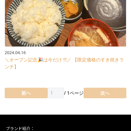
2024.04.16
＼オープン記念🎉は今だけ !!!／ 【限定価格のすき焼きラ
ンチ】
前へ
/
1
ページ
次へ
ブランド紹介：