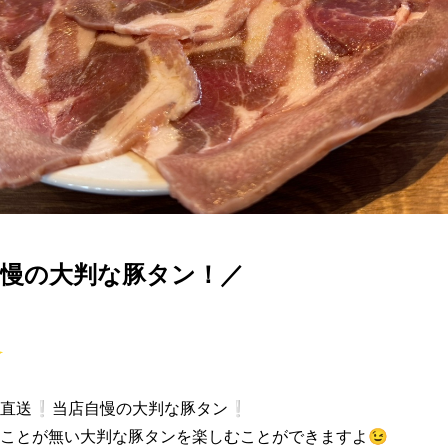
自慢の大判な豚タン！／


直送❕当店自慢の大判な豚タン❕

ことが無い大判な豚タンを楽しむことができますよ😉
