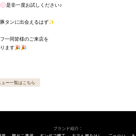
💮是非一度お試しください♪

豚タンに出会えるはず✨

フ一同皆様のご来店を

ります🎉🎉
ニュー
一覧はこちら
ブランド紹介：
酒場
銀だこ酒場
ギンダコ横丁
おでん屋たけし
ごっつい
も