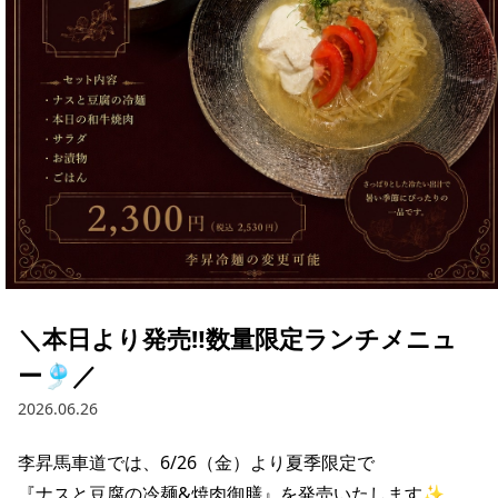
＼本日より発売‼︎数量限定ランチメニュ
ー🎐／
2026.06.26
李昇馬車道では、6/26（金）より夏季限定で

『ナスと豆腐の冷麺&焼肉御膳』を発売いたします✨
