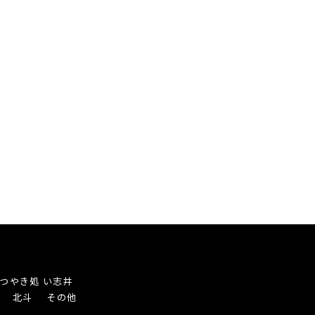
つやき処 い志井
き 北斗
その他