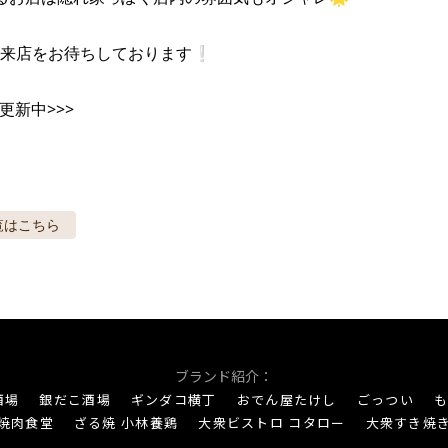
来店をお待ちしております❕

も更新中>>>
覧はこちら
ブランド紹介：
酒場
銀だこ酒場
ギンダコ横丁
おでん屋たけし
ごっつい
も
焼肉食堂
ざる焼 小林養鶏
大衆ビストロ コタロー
大衆すき焼