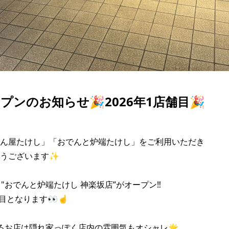
プンのお知らせ🎉2026年1店舗目🎉
ん屋たけし」「おでんと炉端たけし」をご利用いただき

うございます✨

"おでんと炉端たけし 神楽坂店”がオープン‼️

舗目となります👀☝️

るお店は隠れ家っぽく店内の雰囲気もオシャレ🌟
