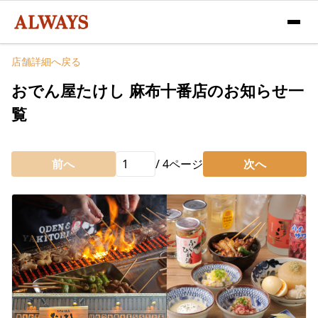
店舗詳細へ戻る
おでん屋たけし 麻布十番店のお知らせ一
覧
前へ
/
4
ページ
次へ