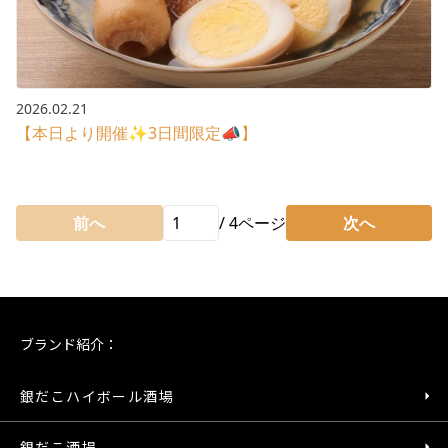
2026.02.21
【本日より開催✨3日間限定📣】
前へ
/
4
ページ
次へ
ブランド紹介：
銀だこハイボール酒場
銀だこ酒場