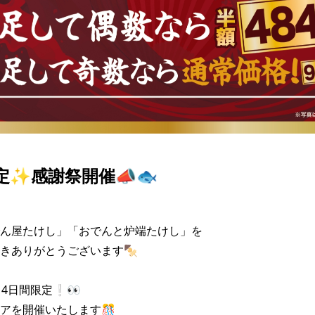
定✨感謝祭開催📣🐟
ん屋たけし」「おでんと炉端たけし」を

きありがとうございます🍢

4日間限定❕👀

アを開催いたします🎊
